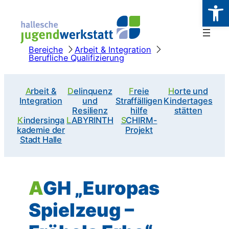
Werkzeugl
Zum
Inhalt
springen
Bereiche
Arbeit & Integration
Berufliche Qualifizierung
Arbeit &
Delinquenz
Freie
Horte und
Integration
und
Straffälligen
Kindertages
Resilienz
hilfe
stätten
Kindersinga
LABYRINTH
SCHIRM-
kademie der
Projekt
Stadt Halle
AGH „Europas
Spielzeug –