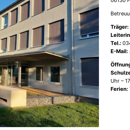
06130 H
Betreuu
Träger:
Leiterin
Tel.:
03
E-Mail:
Öffnun
Schulze
Uhr – 1
Ferien: