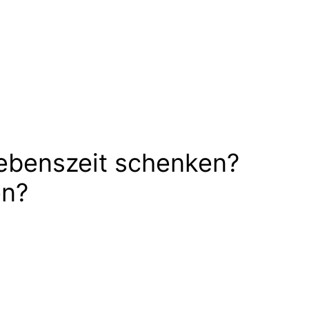
ebenszeit schenken?
en?