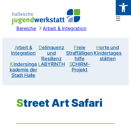
Werkzeugl
Zum
Inhalt
springen
Bereiche
Arbeit & Integration
Arbeit &
Delinquenz
Freie
Horte und
Integration
und
Straffälligen
Kindertages
Resilienz
hilfe
stätten
Kindersinga
LABYRINTH
SCHIRM-
kademie der
Projekt
Stadt Halle
Street Art Safari