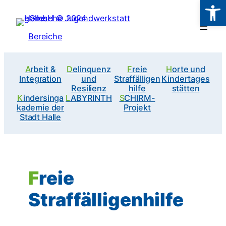
Werkzeugl
Zum
Inhalt
Bereiche
springen
Arbeit &
Delinquenz
Freie
Horte und
Integration
und
Straffälligen
Kindertages
Resilienz
hilfe
stätten
Kindersinga
LABYRINTH
SCHIRM-
kademie der
Projekt
Stadt Halle
Freie
Straffälligenhilfe