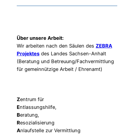
Über unsere Arbeit:
Wir arbeiten nach den Säulen des
ZEBRA
Projektes
des Landes Sachsen-Anhalt
(Beratung und Betreuung/Fachvermittlung
für gemeinnützige Arbeit / Ehrenamt)
Z
entrum für
E
ntlassungshilfe,
B
eratung,
R
esozialisierung
A
nlaufstelle zur Vermittlung