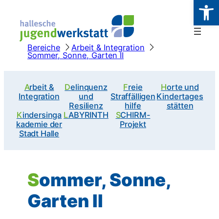
Werkzeugl
Zum
Inhalt
springen
Bereiche
Arbeit & Integration
Sommer, Sonne, Garten II
Arbeit &
Delinquenz
Freie
Horte und
Integration
und
Straffälligen
Kindertages
Resilienz
hilfe
stätten
Kindersinga
LABYRINTH
SCHIRM-
kademie der
Projekt
Stadt Halle
Sommer, Sonne,
Garten II