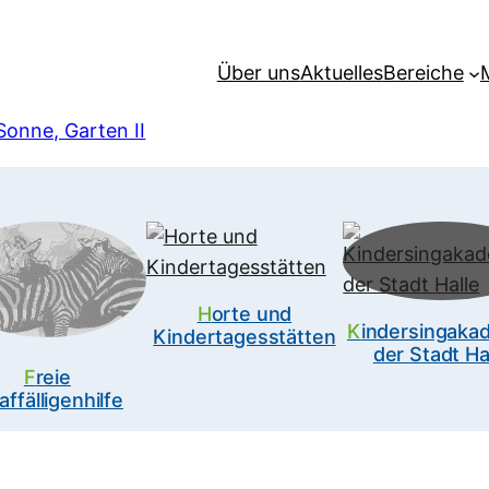
Über uns
Aktuelles
Bereiche
onne, Garten II
Horte und
Kindersingakademie
Kindertagesstätten
der Stadt Ha
Freie
affälligenhilfe