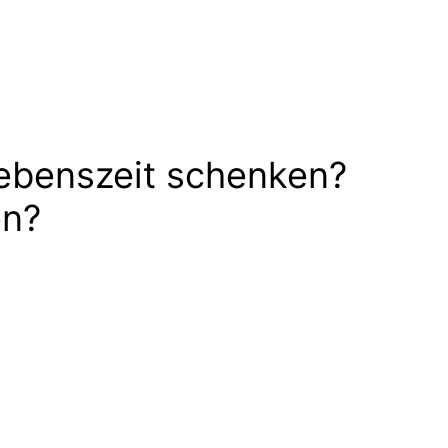
ebenszeit schenken?
en?