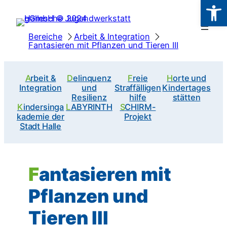
Werkzeugl
Zum
Inhalt
Bereiche
Arbeit & Integration
springen
Fantasieren mit Pflanzen und Tieren III
Arbeit &
Delinquenz
Freie
Horte und
Integration
und
Straffälligen
Kindertages
Resilienz
hilfe
stätten
Kindersinga
LABYRINTH
SCHIRM-
kademie der
Projekt
Stadt Halle
Fantasieren mit
Pflanzen und
Tieren III