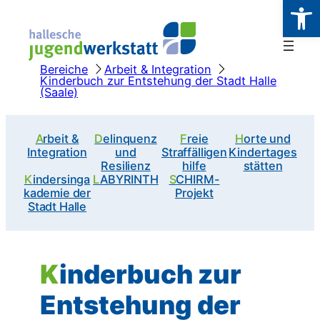
Werkzeugl
Zum
Inhalt
springen
Bereiche
Arbeit & Integration
Kinderbuch zur Entstehung der Stadt Halle
(Saale)
Arbeit &
Delinquenz
Freie
Horte und
Integration
und
Straffälligen
Kindertages
Resilienz
hilfe
stätten
Kindersinga
LABYRINTH
SCHIRM-
kademie der
Projekt
Stadt Halle
Kinderbuch zur
Entstehung der