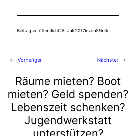
Beitrag veröffentlicht
28. Juli 2017
in
von
SNolte
←
Vorheriger
Nächster
→
Räume mieten? Boot
mieten? Geld spenden?
Lebenszeit schenken?
Jugendwerkstatt
unterstützen?