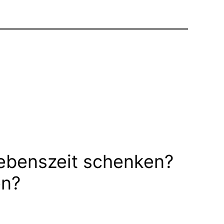
ebenszeit schenken?
en?