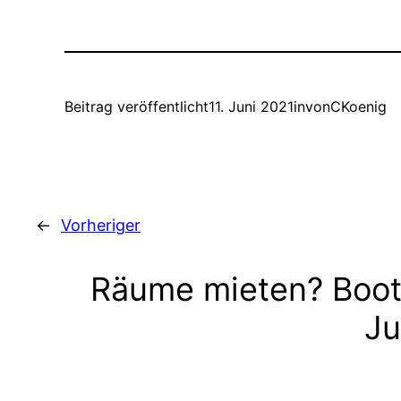
Beitrag veröffentlicht
11. Juni 2021
in
von
CKoenig
←
Vorheriger
Räume mieten? Boot
Ju