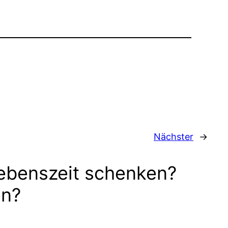
Nächster
→
ebenszeit schenken?
en?