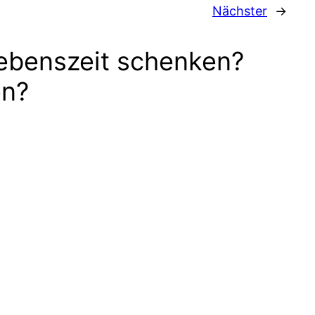
Nächster
→
ebenszeit schenken?
en?