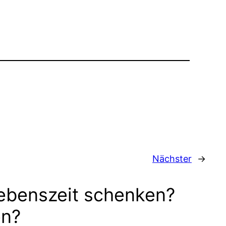
Nächster
→
ebenszeit schenken?
en?