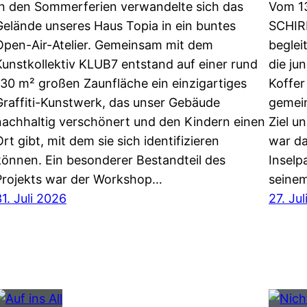
In den Sommerferien verwandelte sich das
Vom 13
Gelände unseres Haus Topia in ein buntes
SCHIRM
Open-Air-Atelier. Gemeinsam mit dem
beglei
Kunstkollektiv KLUB7 entstand auf einer rund
die ju
130 m² großen Zaunfläche ein einzigartiges
Koffer
Graffiti-Kunstwerk, das unser Gebäude
gemein
nachhaltig verschönert und den Kindern einen
Ziel u
rt gibt, mit dem sie sich identifizieren
war d
können. Ein besonderer Bestandteil des
Inselp
Projekts war der Workshop…
seine
31. Juli 2026
27. Ju