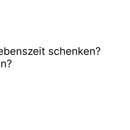
ebenszeit schenken?
en?