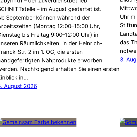
Labyrinth – der Zuverdienstbetrieb
Mittwo
SCHNITTstelle – im August gestartet ist.
Uhrim 
Ab September können während der
Stiftu
Arbeitszeiten (Montag 12:00–15:00 Uhr,
Landta
Dienstag bis Freitag 9:00–12:00 Uhr) in
das Th
unseren Räumlichkeiten, in der Heinrich-
notwe
Franck-Str. 2 im 1. OG, die ersten
3. Aug
handgefertigten Nähprodukte erworben
werden. Nachfolgend erhalten Sie einen ersten
Einblick in…
5. August 2026