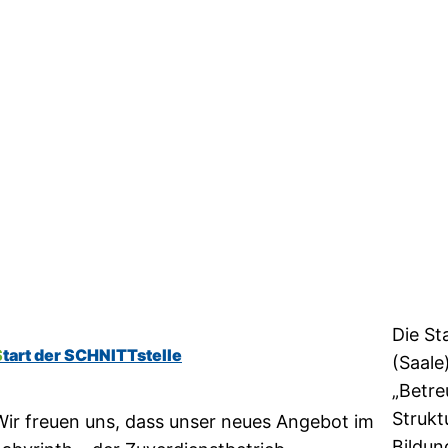
Die St
Start der SCHNITTstelle
(Saale
„Betre
Strukt
Wir freuen uns, dass unser neues Angebot im
Bildun