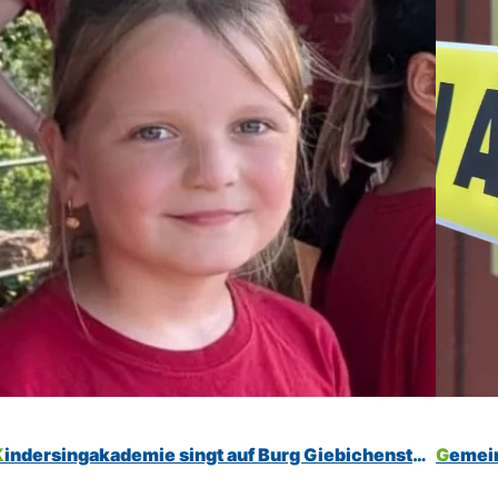
Kindersingakademie singt auf Burg Giebichenstein
Gemei