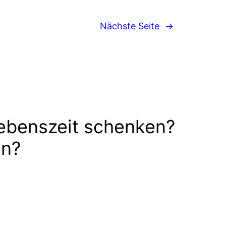
Nächste Seite
→
ebenszeit schenken?
en?