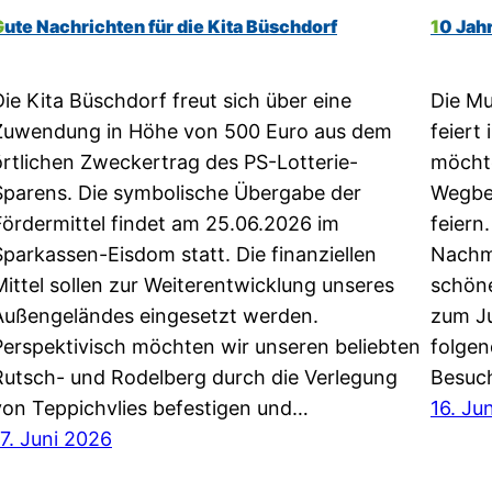
Gute Nachrichten für die Kita Büschdorf
10 Jah
Die Kita Büschdorf freut sich über eine
Die Mu
Zuwendung in Höhe von 500 Euro aus dem
feiert
örtlichen Zweckertrag des PS-Lotterie-
möchte
Sparens. Die symbolische Übergabe der
Wegbeg
Fördermittel findet am 25.06.2026 im
feiern
Sparkassen-Eisdom statt. Die finanziellen
Nachmi
Mittel sollen zur Weiterentwicklung unseres
schöne
Außengeländes eingesetzt werden.
zum Ju
Perspektivisch möchten wir unseren beliebten
folgen
Rutsch- und Rodelberg durch die Verlegung
Besuc
von Teppichvlies befestigen und…
16. Ju
17. Juni 2026