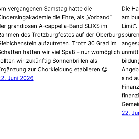
Am vergangenen Samstag hatte die
Die Ha
Kindersingakademie die Ehre, als „Vorband“
am bu
der grandiosen A-cappella-Band SLIXS im
Limit“
Rahmen des Trotzburgfestes auf der Oberburg
spüren
Giebichenstein aufzutreten. Trotz 30 Grad im
anges
Schatten hatten wir viel Spaß – nur womöglich
unmitt
sollten wir zukünftig Sonnenbrillen als
bildu
Ergänzung zur Chorkleidung etablieren 😉
Angebo
22. Juni 2026
sind a
Finanz
finanz
Gemei
22. Ju