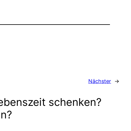
Nächster
→
ebenszeit schenken?
en?