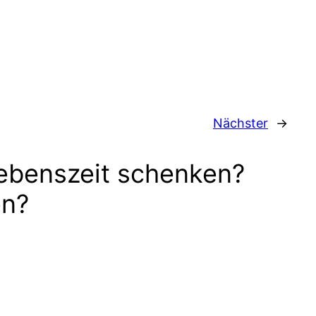
Nächster
→
ebenszeit schenken?
en?