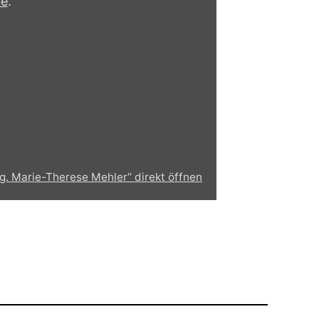
be
.
tg. Marie-Therese Mehler“ direkt öffnen