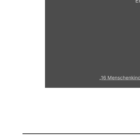
E
„16 Menschenkinde