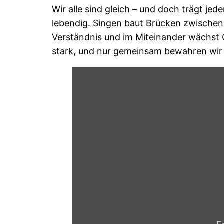
Wir alle sind gleich – und doch trägt je
lebendig. Singen baut Brücken zwischen
Verständnis und im Miteinander wächst 
stark, und nur gemeinsam bewahren wir d
„16
Menschenkinder
/
A.
Tawil/T.
Kuhn/
Kindersingakademie
der
Stadt
Halle
/
Ltg.
Marie-
Therese
Mehler“
von
YouTube
anzeigen