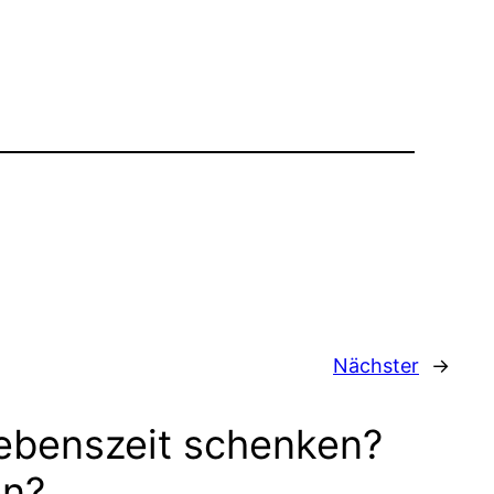
Nächster
→
ebenszeit schenken?
en?