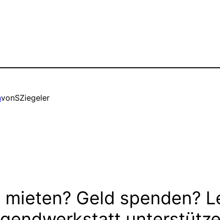
n
von
SZiegeler
 mieten? Geld spenden? L
gendwerkstatt unterstütz