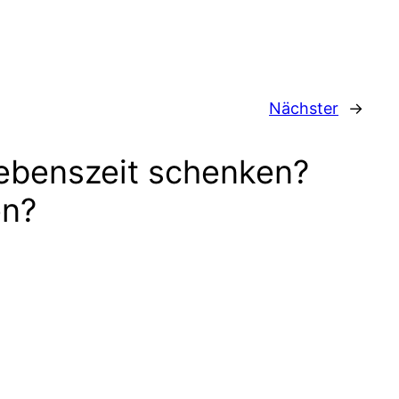
Nächster
→
ebenszeit schenken?
en?